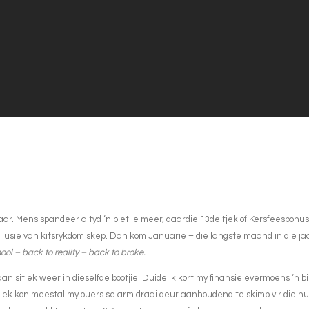
aar. Mens spandeer altyd ‘n bietjie meer, daardie 13de tjek of Kersfeesbonus 
illusie van kitsrykdom skep. Dan kom Januarie – die langste maand in die ja
ool – back to reality – back to broke.
n sit ek weer in dieselfde bootjie. Duidelik kort my finansiëlevermoens ‘n bi
l, ek kon meestal my ouers se arm draai deur aanhoudend te skimp vir die n