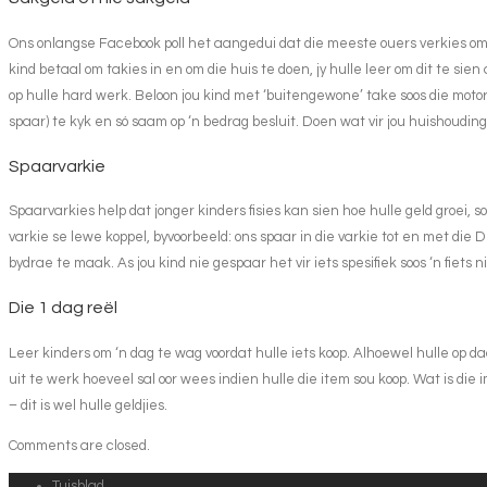
Ons onlangse Facebook poll het aangedui dat die meeste ouers verkies om v
kind betaal om takies in en om die huis te doen, jy hulle leer om dit te sie
op hulle hard werk. Beloon jou kind met ‘buitengewone’ take soos die moto
spaar) te kyk en só saam op ‘n bedrag besluit. Doen wat vir jou huishoudin
Spaarvarkie
Spaarvarkies help dat jonger kinders fisies kan sien hoe hulle geld groei, 
varkie se lewe koppel, byvoorbeeld: ons spaar in die varkie tot en met die D
bydrae te maak. As jou kind nie gespaar het vir iets spesifiek soos ‘n fiets 
Die 1 dag reël
Leer kinders om ‘n dag te wag voordat hulle iets koop. Alhoewel hulle op daa
uit te werk hoeveel sal oor wees indien hulle die item sou koop. Wat is die 
– dit is wel hulle geldjies.
Comments are closed.
Tuisblad