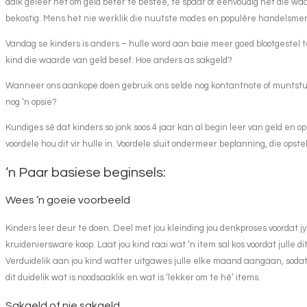
dalk geleer het om geld beter te bestee, te spaar of eenvoudig net die w
bekostig. Mens het nie werklik die nuutste modes en populêre handelsmer
Vandag se kinders is anders – hulle word aan baie meer goed blootgestel t
kind die waarde van geld besef. Hoe anders as sakgeld?
Wanneer ons aankope doen gebruik ons selde nog kontantnote of muntstukke
nog ‘n opsie?
Kundiges sê dat kinders so jonk soos 4 jaar kan al begin leer van geld en
voordele hou dit vir hulle in. Voordele sluit ondermeer beplanning, die ops
‘n Paar basiese beginsels:
Wees ‘n goeie voorbeeld
Kinders leer deur te doen. Deel met jou kleinding jou denkproses voordat j
kruideniersware koop. Laat jou kind raai wat ‘n item sal kos voordat julle dit
Verduidelik aan jou kind watter uitgawes julle elke maand aangaan, sodat 
dit duidelik wat is noodsaaklik en wat is ‘lekker om te hê’ items.
Sakgeld of nie sakgeld