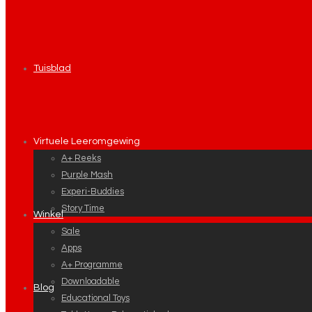
Tuisblad
Virtuele Leeromgewing
A+ Reeks
Purple Mash
Experi-Buddies
Story Time
Winkel
Sale
Apps
A+ Programme
Downloadable
Blog
Educational Toys