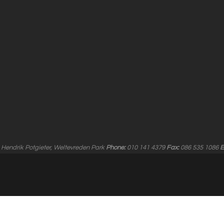
 Hendrik Potgieter, Weltevreden Park
Phone:
010 141 4379
Fax:
086 535 1086
E