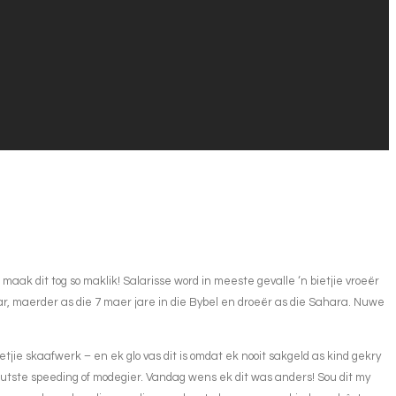
maak dit tog so maklik! Salarisse word in meeste gevalle ‘n bietjie vroeër
ar, maerder as die 7 maer jare in die Bybel en droeër as die Sahara. Nuwe
etjie skaafwerk – en ek glo vas dit is omdat ek nooit sakgeld as kind gekry
uutste speeding of modegier. Vandag wens ek dit was anders! Sou dit my