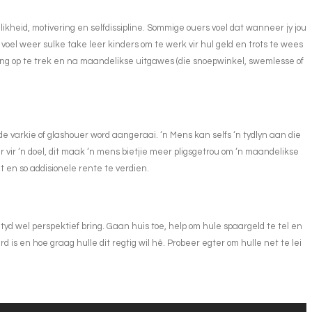
kheid, motivering en selfdissipline. Sommige ouers voel dat wanneer jy jou
r voel weer sulke take leer kinders om te werk vir hul geld en trots te wees
oting op te trek en na maandelikse uitgawes (die snoepwinkel, swemlesse of
de varkie of glashouer word aangeraai. ‘n Mens kan selfs ‘n tydlyn aan die
ar vir ‘n doel, dit maak ‘n mens bietjie meer pligsgetrou om ‘n maandelikse
sit en so addisionele rente te verdien.
e tyd wel perspektief bring. Gaan huis toe, help om hule spaargeld te tel en
d is en hoe graag hulle dit regtig wil hê. Probeer egter om hulle net te lei