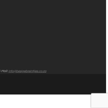
-Mail:
info@besigebreintjies.co.za