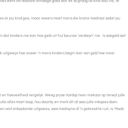
moes werk om daardie onnodige goed wat ek so graag as kind wou hê, te
es vir jou kind gee, maar iewers moet mens die krane toedraai sodat jou
t kinders nie kan hoe geld uit hul beursie ‘verdwyn’ nie. Is sakgeld ooit
ook uitgewys hoe vroeër ‘n mens kinders begin leer van geld hoe meer
eit en hoeveelheid vergelyk. Weeg pryse hardop teen mekaar op terwyl julle
julle alles moet koop, hou daarby en merk dit af soos julle inkopies doen.
 en wat onbeplande uitgawes, soos medisyne of ‘n gebreekte ruit, is. Maak