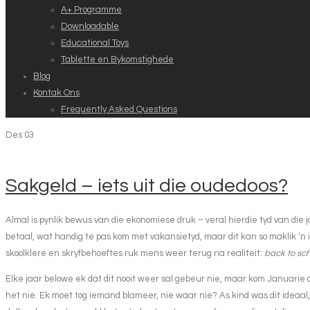
A+ Programme
Downloadable
Educational Toys
Tablette en Bykomstighede
Blog
Kontak Ons
Frequently Asked Questions
Des
03
Sakgeld – iets uit die oudedoos?
Almal is pynlik bewus van die ekonomiese druk – veral hierdie tyd van die j
betaal, wat handig te pas kom met vakansietyd, maar dit kan so maklik ‘n 
skoolklere en skryfbehoeftes ruk mens weer terug na realiteit:
back to sch
Elke jaar belowe ek dat dit nooit weer sal gebeur nie, maar kom Januarie da
het nie. Ek moet tog iemand blameer, nie waar nie? As kind was dit ideaa