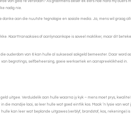
aarde van geld te verstaan? As grootmens besef ek eers hoe hard my ouers 
ke nodig nie.
e danke aan die nuutste tegnologie en sosiale media. Ja, mens wil graag all
. Kaarttransaksies of aanlynaankope is soveel makliker, maar dit beteken da
 op die ouderdom van 6 kan hulle al suksesvol sakgeld bemeester. Daar word 
tel van begrotings, selfbeheersing, goeie werksetiek en aanspreeklikheid in.
y geld uitgee. Verduidelik aan hulle waarna jy kyk – mens moet prys, kwalit
 in die mandjie laai, so leer hulle wat goed eintlik kos. Maak ‘n lysie van wat 
hulle kan leer wat beplande uitgawes (verblyf, brandstof, kos, rekeninge) is