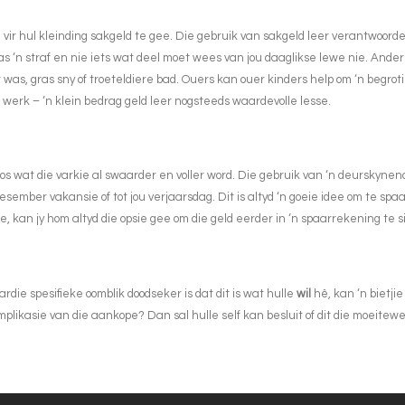
ir hul kleinding sakgeld te gee. Die gebruik van sakgeld leer verantwoordeli
n as ‘n straf en nie iets wat deel moet wees van jou daaglikse lewe nie. Ande
r was, gras sny of troeteldiere bad. Ouers kan ouer kinders help om ‘n begr
g werk – ‘n klein bedrag geld leer nogsteeds waardevolle lesse.
soos wat die varkie al swaarder en voller word. Die gebruik van ‘n deurskynen
esember vakansie of tot jou verjaarsdag. Dit is altyd ‘n goeie idee om te spa
nie, kan jy hom altyd die opsie gee om die geld eerder in ‘n spaarrekening te 
rdie spesifieke oomblik doodseker is dat dit is wat hulle
wil
hê, kan ‘n bietji
implikasie van die aankope? Dan sal hulle self kan besluit of dit die moeitewer