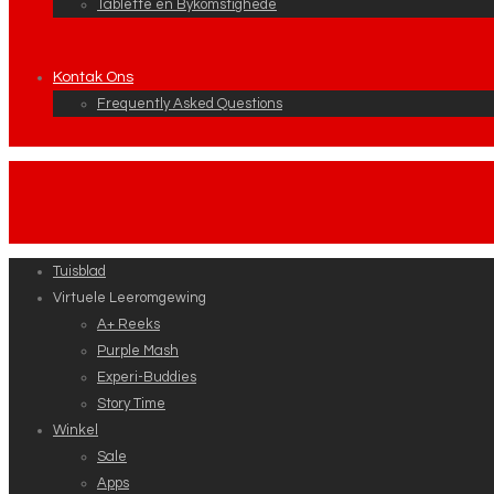
Tablette en Bykomstighede
Kontak Ons
Frequently Asked Questions
Tuisblad
Virtuele Leeromgewing
A+ Reeks
Purple Mash
Experi-Buddies
Story Time
Winkel
Sale
Apps