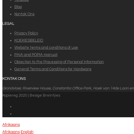
Blog
Kontak Ons
LEGAL
Privacy Policy
KOEKIESBELEID
Website terms and conditions of use
PAIA and POPIA manual
Objection to the Processing of Personal Information
General Terms and Conditions for Hardware
KONTAK ONS
Grondvloer, Riverview House, Constantia Office Park, Hoek van 14de Laan en
Kopiereg 2020 | Besige Breintjies
Afrikaans
Afrikaans
English