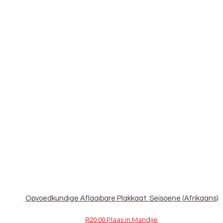
Opvoedkundige Aflaaibare Plakkaat: Seisoene (Afrikaans)
Plaas in Mandjie
R
20.00