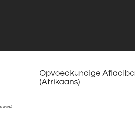
Opvoedkundige Aflaaibar
(Afrikaans)
as word.