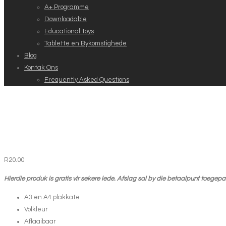
A+ Programme
Downloadable
Educational Toys
Tablette en Bykomstighede
Blog
Kontak Ons
Frequently Asked Questions
R
20.00
Hierdie produk is gratis vir sekere lede. Afslag sal by die betaalpunt toegep
A3 en A4 plakkate
Volkleur
Aflaaibaar