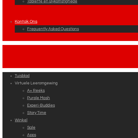
Tablette en Bykomstighede
Kontak Ons
Frequently Asked Questions
Tuisblad
Virtuele Leeromgewing
A+ Reeks
Purple Mash
Experi-Buddies
Story Time
Winkel
Sale
Apps