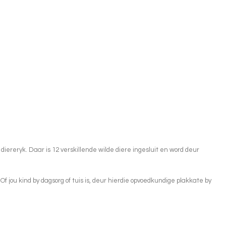
 diereryk. Daar is 12 verskillende wilde diere ingesluit en word deur
f jou kind by dagsorg of tuis is, deur hierdie opvoedkundige plakkate by