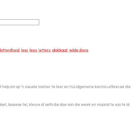
letterdheid
,
leer
,
lees
,
letters
,
plakkaat
,
wilde diere
d help om op ‘n visuele manier te leer en hul algemene kennis uitbrei oor die
, basiese tel, kleure of selfs die dae van die week en maand te vas te lê. O