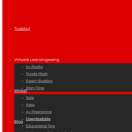
Tuisblad
Virtuele Leeromgewing
A+ Reeks
Purple Mash
Experi-Buddies
Story Time
Winkel
Sale
Apps
A+ Programme
Downloadable
Blog
Educational Toys