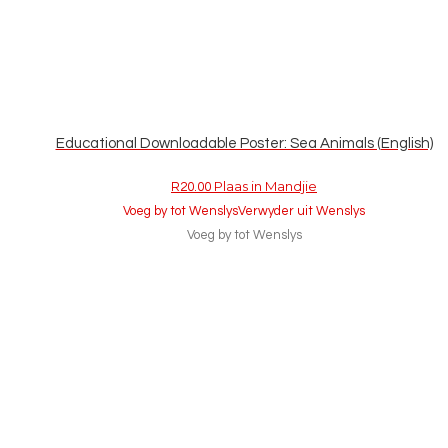
Educational Downloadable Poster: Sea Animals (English)
Plaas in Mandjie
R
20.00
Voeg by tot Wenslys
Verwyder uit Wenslys
Voeg by tot Wenslys