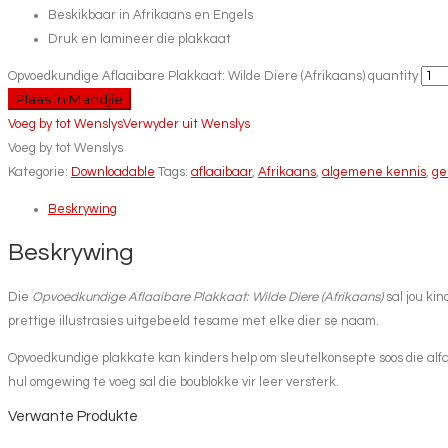
Beskikbaar in Afrikaans en Engels
Druk en lamineer die plakkaat
Opvoedkundige Aflaaibare Plakkaat: Wilde Diere (Afrikaans) quantity
Plaas in Mandjie
Voeg by tot Wenslys
Verwyder uit Wenslys
Voeg by tot Wenslys
Kategorie:
Downloadable
Tags:
aflaaibaar
,
Afrikaans
,
algemene kennis
,
ge
Beskrywing
Beskrywing
Die
Opvoedkundige Aflaaibare Plakkaat: Wilde Diere (Afrikaans)
sal jou kin
prettige illustrasies uitgebeeld tesame met elke dier se naam.
Opvoedkundige plakkate kan kinders help om sleutelkonsepte soos die alfabet
hul omgewing te voeg sal die boublokke vir leer versterk.
Verwante Produkte