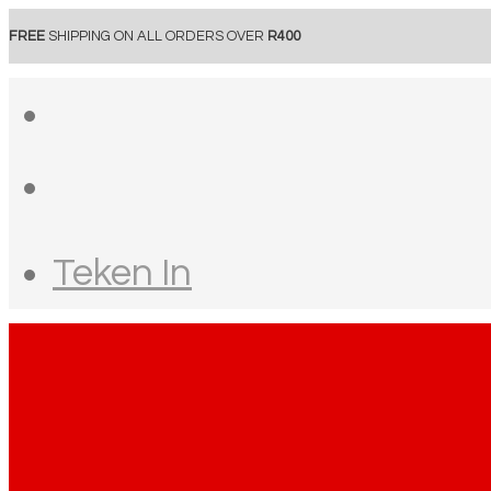
FREE
SHIPPING ON ALL ORDERS OVER
R400
Teken In