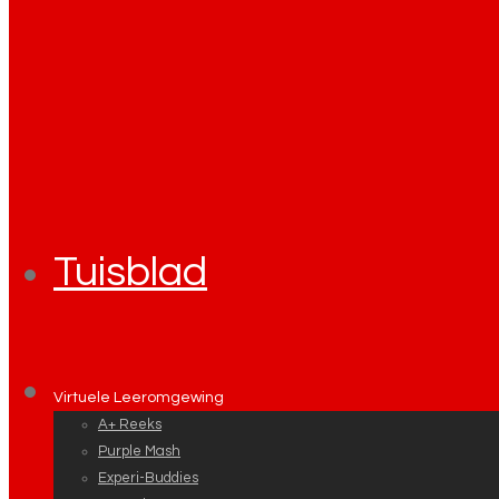
Tuisblad
Virtuele Leeromgewing
A+ Reeks
Purple Mash
Experi-Buddies