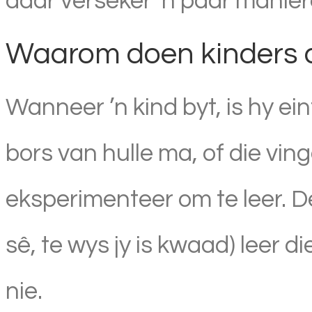
daar verseker ’n paar manier
Waarom doen kinders d
Wanneer ’n kind byt, is hy ei
bors van hulle ma, of die vin
eksperimenteer om te leer. De
sê, te wys jy is kwaad) leer d
nie.