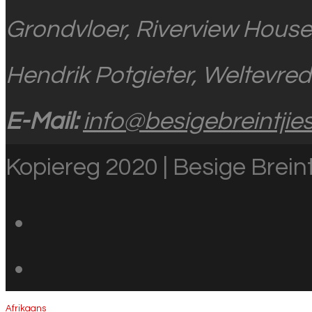
Grondvloer, Riverview House
Hendrik Potgieter, Weltevre
E-Mail:
info@besigebreintjies
Kopiereg 2020 | Besige Breint
Afrikaans