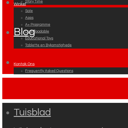
Story Time
Winkel
Sale
Apps
A+ Programme
Blog
Downloadable
Educational Toys
Tablette en Bykomstighede
Kontak Ons
Frequently Asked Questions
Tuisblad