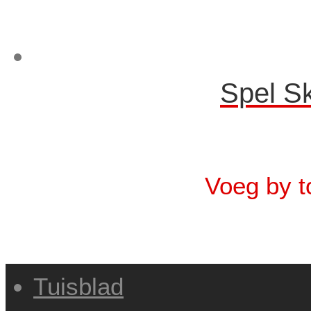
Spel Sk
Voeg by t
Tuisblad