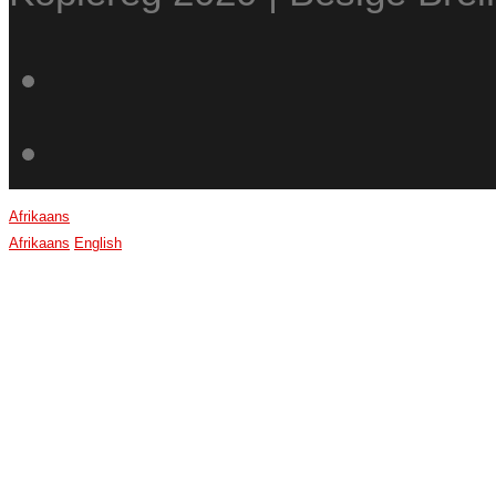
Afrikaans
Afrikaans
English