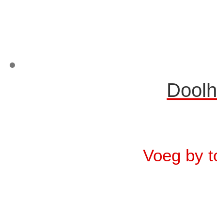
Doolh
Voeg by t