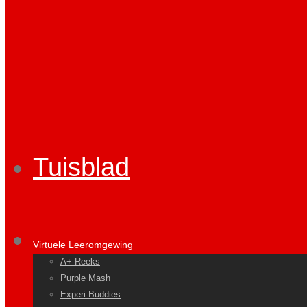
Tuisblad
Virtuele Leeromgewing
A+ Reeks
Purple Mash
Experi-Buddies