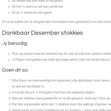
Ek lekker kos kan kook vir my gesin
Ek het ‘n werk en ek kan verlof vat
Ek op ‘n vakansie kan gaan
Dit is so maklik om te vergeet dat mens baie meer geseēnd is as wat mens
Dankbaar Desember stokkies
Jy benodig:
Pick-up sticks (meeste winkels hou dit aan of julle kan sosatie stokki
‘n Papier met gekleurde kolle op (maak seker julle het al die kleure 
Doen dit so:
Elke kleur verteenwoordig iets waarvoor julle dankbaar moet wees. By
vir wie ek dankbaar is.
As al die kleure ‘n titel gekry het kan die speletjie begin!
Gooi die stokkies soos gewoonlik en al die gewone rëels van ‘Pick up s
Met die suksesvolle optel van ‘n stokkie moet die opdrag uitgevoer w
Speel saam en luister aandagtig vir jou kinders – daar mag dalk n