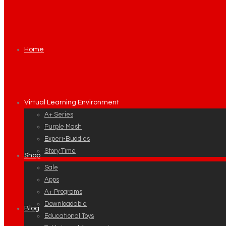
Home
Virtual Learning Environment
A+ Series
Purple Mash
Experi-Buddies
Story Time
Shop
Sale
Apps
A+ Programs
Downloadable
Blog
Educational Toys