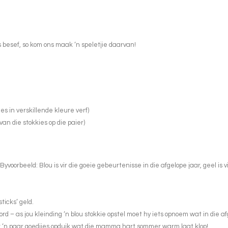
 besef, so kom ons maak ‘n speletjie daarvan!
es in verskillende kleure verf)
van die stokkies op die paier)
voorbeeld: Blou is vir die goeie gebeurtenisse in die afgelope jaar, geel is 
ticks’ geld.
ord – as jou kleinding ‘n blou stokkie opstel moet hy iets opnoem wat in die 
et ‘n paar goedjies opduik wat die mamma hart sommer warm laat klop!