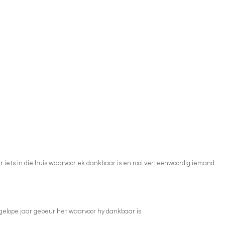
vir iets in die huis waarvoor ek dankbaar is en rooi verteenwoordig iemand
afgelope jaar gebeur het waarvoor hy dankbaar is.