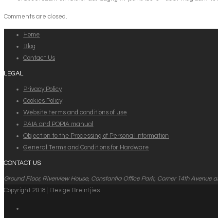
Comments are closed.
Home
Blog
Contact Us
LEGAL
Privacy Policy
Cookies Policy
Website terms and conditions of use
PAIA and POPIA manual
Objection to the Processing of Personal Information
General Terms and Conditions for Hardware
CONTACT US
Ground Floor, Riverview House, Constantia Office Park, Corner 14th Avenue 
Copyright 2018 | Besige Breintjies