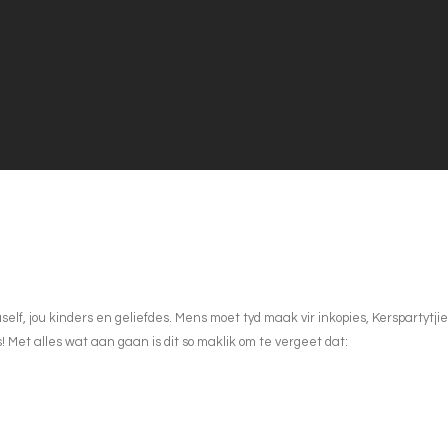
elf, jou kinders en geliefdes. Mens moet tyd maak vir inkopies, Kerspartytj
Met alles wat aan gaan is dit so maklik om te vergeet dat: