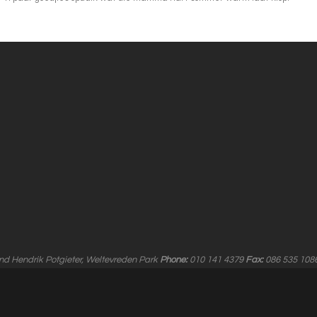
and Hendrik Potgieter, Weltevreden Park
Phone:
010 141 4379
Fax:
086 535 108