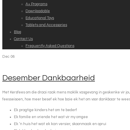
A+ Programs
Downloadable
Educational Toys
Tablets and Accessories
Blog
Contact Us
Frequently Asked Questions
Dec
06
Desember Dankbaarheid
Met Kersfees om die draai raak mens maklik vasgevang in geskenke vir jous
feesseisoen, hoe meer besef ek hoe baie ek het om voor dankbaar te wees! 
Ek pragtige kinders het om te bederf
Ek familie en vriende het wat vir my omgee
Ek ‘n huis het wat ek kan versier, skoonmaak en oprui