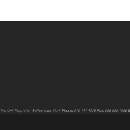
 Hendrik Potgieter, Weltevreden Park
Phone:
010 141 4379
Fax:
086 535 1086
E