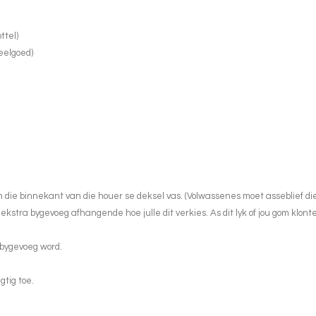
ttel)
eelgoed)
die binnekant van die houer se deksel vas. (Volwassenes moet asseblief di
 ekstra bygevoeg afhangende hoe julle dit verkies. As dit lyk of jou gom klont
m bygevoeg word.
gtig toe.