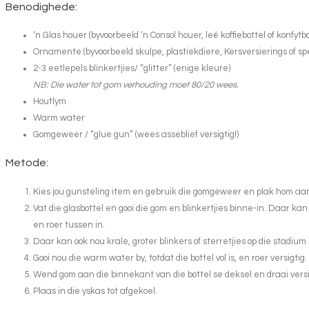
Benodighede:
‘n Glas houer (byvoorbeeld ‘n Consol houer, leë koffiebottel of konfytbo
Ornamente (byvoorbeeld skulpe, plastiekdiere, Kersversierings of sp
2-3 eetlepels blinkertjies/ “glitter” (enige kleure)
NB: Die water tot gom verhouding moet 80/20 wees.
Houtlym
Warm water
Gomgeweer / “glue gun” (wees asseblief versigtig!)
Metode:
Kies jou gunsteling item en gebruik die gomgeweer en plak hom aan 
Vat die glasbottel en gooi die gom en blinkertjies binne-in. Daar kan
en roer tussen in.
Daar kan ook nou krale, groter blinkers of sterretjies op die stadiu
Gooi nou die warm water by, totdat die bottel vol is, en roer versigtig.
Wend gom aan die binnekant van die bottel se deksel en draai versi
Plaas in die yskas tot afgekoel.