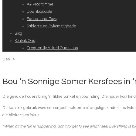
A+ Programme
Downloadable
Educational Toys
Tablette en Bykomstighede
Blog
Kontak Ons
Frequently Asked Questions
Des
14
Bou ‘n Sonnige Somer Kersfees in ‘n
Die gevulde houers bring ‘n tikkie vonkel en opwinding. Die houer kan kinde
Dit kan ook gebruik word om oorgestimuleerde of angstige kindertjies tydens
die blinkertjies fokus.
“When all the fun is happening, don’t forget to see what I see. Everything is bi