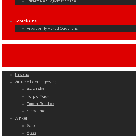
Tablette en Bykomstighede
Kontak Ons
Frequently Asked Questions
Tuisblad
Virtuele Leeromgewing
A+ Reeks
Purple Mash
Experi-Buddies
Story Time
Winkel
Sale
Apps