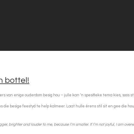
 bottel!
rs van enige ouderdom besig hou – julle kan ‘n spesifieke tema kies, soos st
 die besige feestyd te help kalmeer. Laat hulle êrens stil sit en gee die hou
gger, brighter and louder to me, because I’m smaller. If I’m not joyful, I am ove