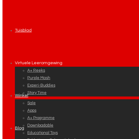
Tuisblad
Virtuele Leeromgewing
A+ Reeks
Purple Mash
Experi-Buddies
Story Time
Winkel
Sale
Apps
A+ Programme
Downloadable
Blog
Educational Toys