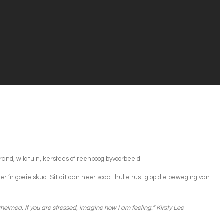
rand, wildtuin, kersfees of reënboog byvoorbeeld.
er ‘n goeie skud. Sit dit dan neer sodat hulle rustig op die beweging van
rwhelmed. If you are stressed, imagine how I am feeling.” Kirsty Lee