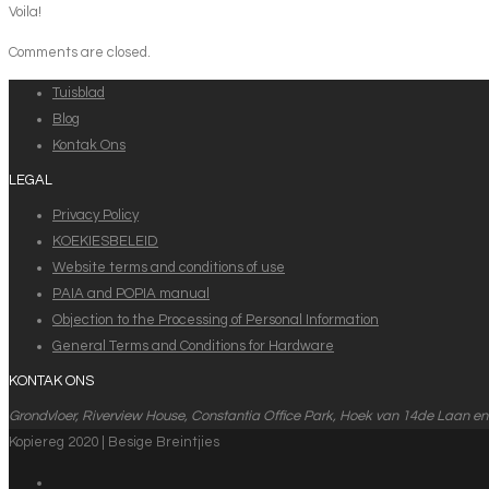
Voila!
Comments are closed.
Tuisblad
Blog
Kontak Ons
LEGAL
Privacy Policy
KOEKIESBELEID
Website terms and conditions of use
PAIA and POPIA manual
Objection to the Processing of Personal Information
General Terms and Conditions for Hardware
KONTAK ONS
Grondvloer, Riverview House, Constantia Office Park, Hoek van 14de Laan en
Kopiereg 2020 | Besige Breintjies