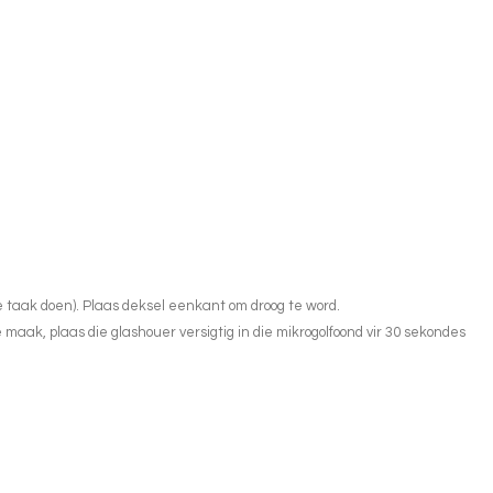
e taak doen). Plaas deksel eenkant om droog te word.
e maak, plaas die glashouer versigtig in die mikrogolfoond vir 30 sekondes