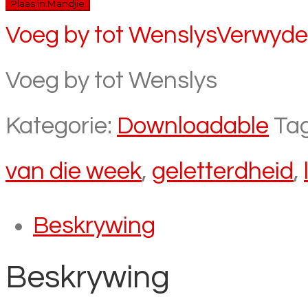
Plaas in Mandjie
Voeg by tot Wenslys
Verwyder
Voeg by tot Wenslys
Kategorie:
Downloadable
Ta
van die week
,
geletterdheid
,
Beskrywing
Beskrywing