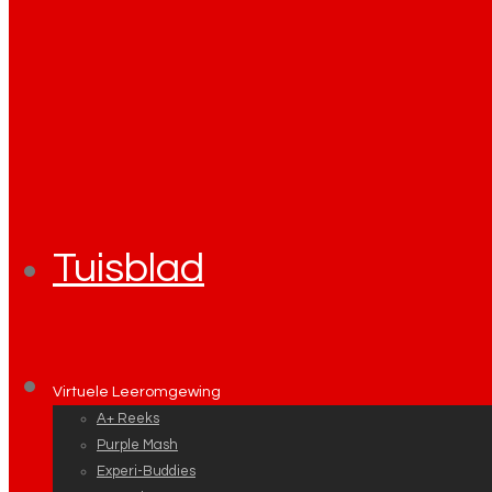
Tuisblad
Virtuele Leeromgewing
A+ Reeks
Purple Mash
Experi-Buddies