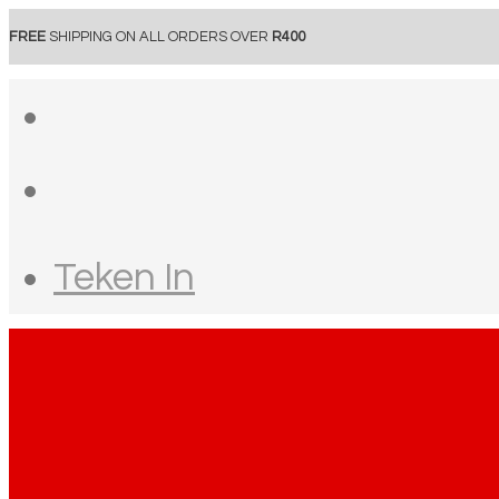
FREE
SHIPPING ON ALL ORDERS OVER
R400
Teken In