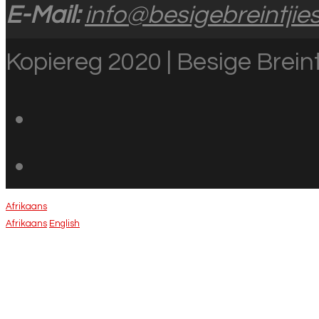
E-Mail:
info@besigebreintjies
Kopiereg 2020 | Besige Breint
Afrikaans
Afrikaans
English